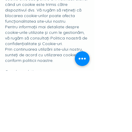
când un cookie este trimis către
dispozitivul dvs. Vă rugăm să rețineți că
blocarea cookie-urilor poate afecta
funcționalitatea site-ului nostru.
Pentru informații mai detaliate despre
cookie-urile utilizate și cum le gestionăm,
vă rugăm să consultați Politica noastră de
confidențialitate și Cookie-uri.
Prin continuarea utilizării site-ului nostru,
sunteți de acord cu utilizarea cookie-urilor
conform politicii noastre.
Google analytics
Utilizăm instrumentele Google Analytics
pentru a colecta și analiza date despre
comportamentul și interacțiunile
vizitatorilor noștri pe site-ul nostru. Aceste
informații ne ajută să înțelegem mai bine
cum sunt utilizate paginile noastre web și
să îmbunătățim experiența utilizatorilor.
Datele colectate prin intermediul Google
Analytics sunt anonime și sunt utilizate
exclusiv în scopuri statistice și de analiză.